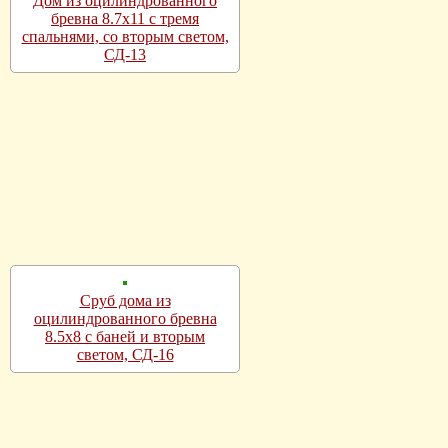
Дом из оцилиндрованного
бревна 8.7х11 с тремя
спальнями, со вторым светом,
СД-13
Сруб дома из
оцилиндрованного бревна
8.5х8 с баней и вторым
светом, СД-16