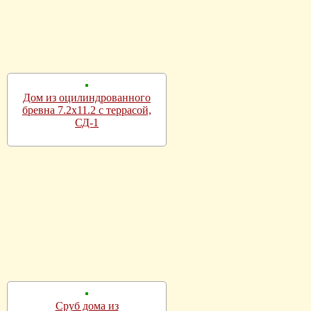
Дом из оцилиндрованного
бревна 7.2х11.2 с террасой,
СД-1
Сруб дома из