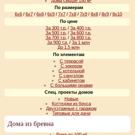
Дома свыше 150 м²
По размерам
6х6
/
6х7
/
6х8
/
6х9
/
7х7
/
7х8
/
7х9
/
8х8
/
8х9
/
8х10
По цене
За 300 т.р.
/
За 400 т.р.
За 500 т.р.
/
За 600 т.р.
За 700 т.р.
/
За 800 т.р.
За 900 т.р.
/
За 1 млн
До 1.5 млн
По элементам
С террасой
С эркером
С котельной
С санузлом
С кабинетом
С большими окнами
Спец. проекты домов
Новые
Коттеджи из бруса
Двухэтажные с гаражом
Типовые для дачи
Дома из бревна
Дома до 100 м²