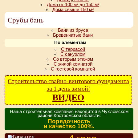
Дома от 100 м² до 150 м²
Дома свыше 150 м²
Срубы бань
Бани из бруса
Бревенчатые бани
По элементам
С террасой
С санузлом
Со вторым этажом
С жилой комнатой
С гостевой комнатой
Строительство свайно-винтового фундамента
за 1 день зимой!
ВИДЕО
Наша строительная компания находится в Чухломском
районе Костромской области.
Порядочность
и качество 100%.