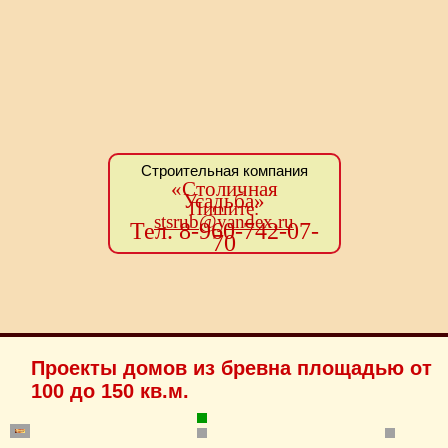
Строительная компания
«Столичная
Усадьба»
Пишите:
stsrub@yandex.ru
Тел. 8-960-742-07-
70
Проекты домов из бревна площадью от
100 до 150 кв.м.