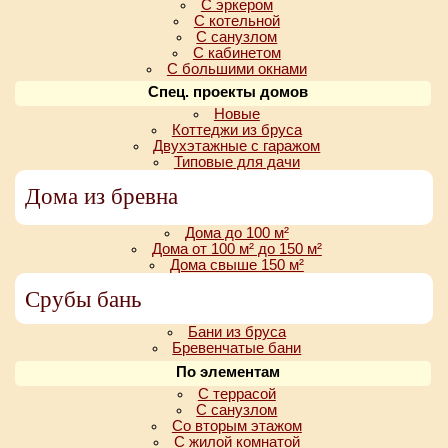
С эркером
С котельной
С санузлом
С кабинетом
С большими окнами
Спец. проекты домов
Новые
Коттеджи из бруса
Двухэтажные с гаражом
Типовые для дачи
Дома из бревна
Дома до 100 м²
Дома от 100 м² до 150 м²
Дома свыше 150 м²
Срубы бань
Бани из бруса
Бревенчатые бани
По элементам
С террасой
С санузлом
Со вторым этажом
С жилой комнатой