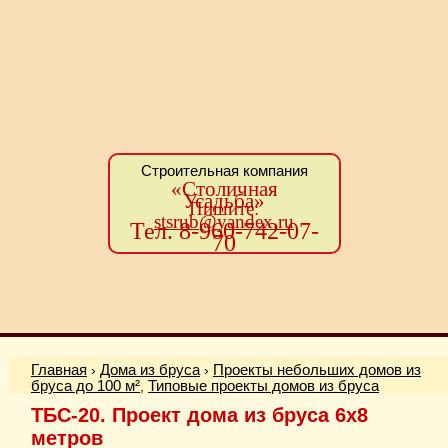
Строительная компания
«Столичная
Усадьба»
Пишите:
stsrub@yandex.ru
Тел. 8-960-742-07-
70
Главная
›
Дома из бруса
›
Проекты небольших домов из
бруса до 100 м²
,
Типовые проекты домов из бруса
ТБС-20. Проект дома из бруса 6х8
метров