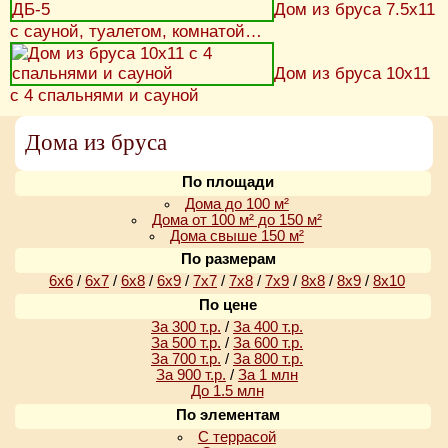
Дом из бруса 7.5х11
с сауной, туалетом, комнатой…
Дом из бруса 10х11
с 4 спальнями и сауной
Дома из бруса
По площади
Дома до 100 м²
Дома от 100 м² до 150 м²
Дома свыше 150 м²
По размерам
6х6
/
6х7
/
6х8
/
6х9
/
7х7
/
7х8
/
7х9
/
8х8
/
8х9
/
8х10
По цене
За 300 т.р.
/
За 400 т.р.
За 500 т.р.
/
За 600 т.р.
За 700 т.р.
/
За 800 т.р.
За 900 т.р.
/
За 1 млн
До 1.5 млн
По элементам
С террасой