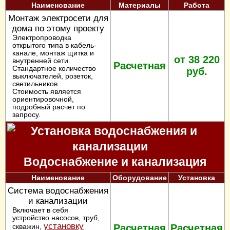
Наименование
Материалы
Работа
Монтаж электросети для
дома по этому проекту
Электропроводка
открытого типа в кабель-
канале, монтаж щитка и
от 38 220
внутренней сети.
Расчетная
Стандартное количество
руб.
выключателей, розеток,
светильников.
Стоимость является
ориентировочной,
подробный расчет по
запросу.
Водоснабжение и канализация
Наименование
Оборудование
Установка
Система водоснабжения
и канализации
Включает в себя
устройство насосов, труб,
установку
скважин,
Расчетная
Расчетная