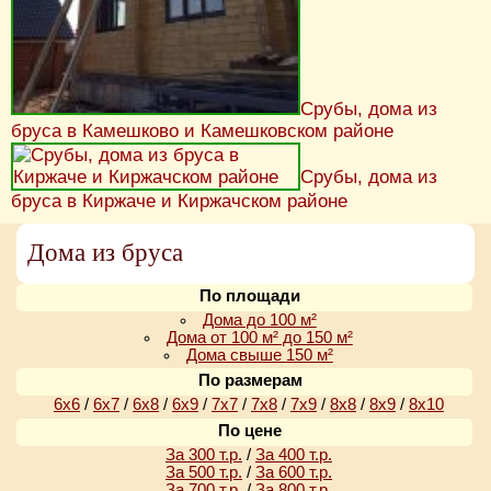
Срубы, дома из
бруса в Камешково и Камешковском районе
Срубы, дома из
бруса в Киржаче и Киржачском районе
Дома из бруса
По площади
Дома до 100 м²
Дома от 100 м² до 150 м²
Дома свыше 150 м²
По размерам
6х6
/
6х7
/
6х8
/
6х9
/
7х7
/
7х8
/
7х9
/
8х8
/
8х9
/
8х10
По цене
За 300 т.р.
/
За 400 т.р.
За 500 т.р.
/
За 600 т.р.
За 700 т.р.
/
За 800 т.р.