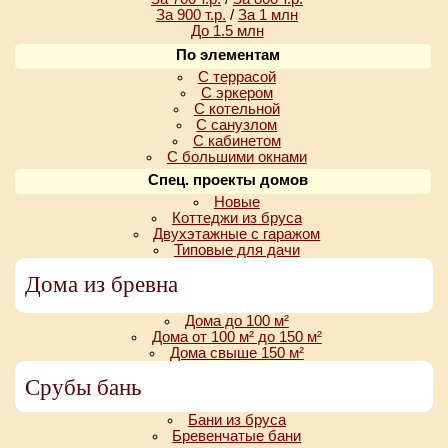
За 900 т.р.
/
За 1 млн
До 1.5 млн
По элементам
С террасой
С эркером
С котельной
С санузлом
С кабинетом
С большими окнами
Спец. проекты домов
Новые
Коттеджи из бруса
Двухэтажные с гаражом
Типовые для дачи
Дома из бревна
Дома до 100 м²
Дома от 100 м² до 150 м²
Дома свыше 150 м²
Срубы бань
Бани из бруса
Бревенчатые бани