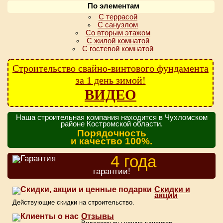
По элементам
С террасой
С санузлом
Со вторым этажом
С жилой комнатой
С гостевой комнатой
Строительство свайно-винтового фундамента
за 1 день зимой!
ВИДЕО
Наша строительная компания находится в Чухломском
районе Костромской области.
Порядочность
и качество 100%.
4 года
гарантии!
Скидки и
акции
Действующие скидки на строительство.
Отзывы