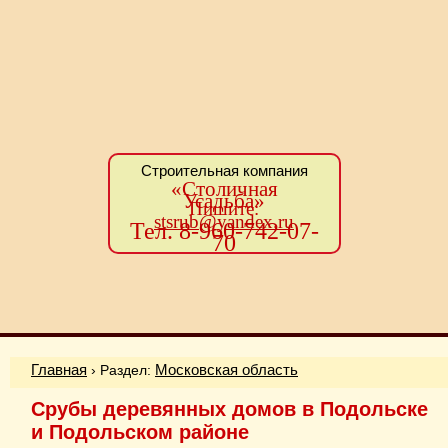
Строительная компания
«Столичная
Усадьба»
Пишите:
stsrub@yandex.ru
Тел. 8-960-742-07-
70
Главная
› Раздел:
Московская область
Срубы деревянных домов в Подольске
и Подольском районе