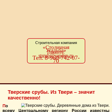
Строительная компания
«Столичная
Усадьба»
Пишите:
stsrub@yandex.ru
Тел. 8-960-742-07-
70
Тверские срубы. Из Твери – значит
качественно!
По
всему Центральному региону России известны