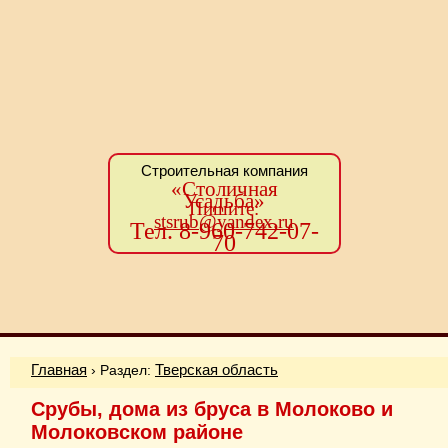
Строительная компания
«Столичная
Усадьба»
Пишите:
stsrub@yandex.ru
Тел. 8-960-742-07-
70
Главная
› Раздел:
Тверская область
Срубы, дома из бруса в Молоково и
Молоковском районе