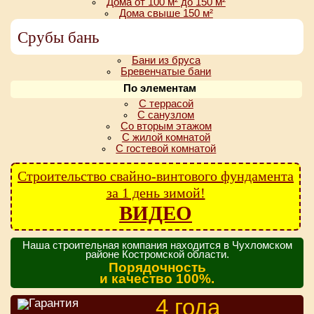
Дома от 100 м² до 150 м²
Дома свыше 150 м²
Срубы бань
Бани из бруса
Бревенчатые бани
По элементам
С террасой
С санузлом
Со вторым этажом
С жилой комнатой
С гостевой комнатой
Строительство свайно-винтового фундамента
за 1 день зимой!
ВИДЕО
Наша строительная компания находится в Чухломском
районе Костромской области.
Порядочность
и качество 100%.
4 года