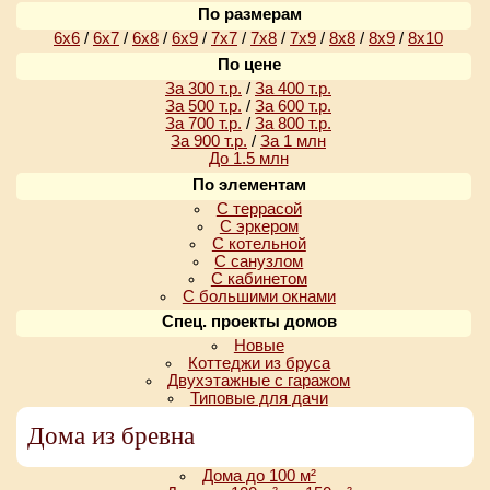
По размерам
6х6
/
6х7
/
6х8
/
6х9
/
7х7
/
7х8
/
7х9
/
8х8
/
8х9
/
8х10
По цене
За 300 т.р.
/
За 400 т.р.
За 500 т.р.
/
За 600 т.р.
За 700 т.р.
/
За 800 т.р.
За 900 т.р.
/
За 1 млн
До 1.5 млн
По элементам
С террасой
С эркером
С котельной
С санузлом
С кабинетом
С большими окнами
Спец. проекты домов
Новые
Коттеджи из бруса
Двухэтажные с гаражом
Типовые для дачи
Дома из бревна
Дома до 100 м²